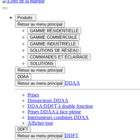
Produits
Retour au menu principal
GAMME RÉSIDENTIELLE
GAMME COMMERCIALE
GAMME INDUSTRIELLE
SOLUTIONS DE RÉSEAU
COMMANDES ET ÉCLAIRAGE
SOLUTIONS
Retour au menu principal
DDAA
DDAA
Retour au menu principal
Prises
Disjoncteurs DDAA
DDAA/DDFT à double fonction
Prises DDAA à face pleine
Interrupteurs combinés DDAA
Afficher tout
DDFT
DDFT
Retour au menu principal