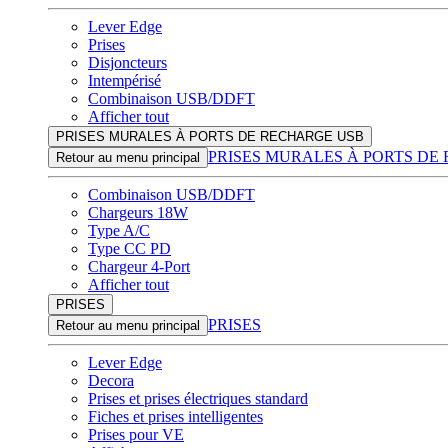
Lever Edge
Prises
Disjoncteurs
Intempérisé
Combinaison USB/DDFT
Afficher tout
PRISES MURALES À PORTS DE RECHARGE USB
PRISES MURALES À PORTS DE
Retour au menu principal
Combinaison USB/DDFT
Chargeurs 18W
Type A/C
Type CC PD
Chargeur 4-Port
Afficher tout
PRISES
PRISES
Retour au menu principal
Lever Edge
Decora
Prises et prises électriques standard
Fiches et prises intelligentes
Prises pour VE