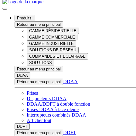
Produits
Retour au menu principal
GAMME RÉSIDENTIELLE
GAMME COMMERCIALE
GAMME INDUSTRIELLE
SOLUTIONS DE RÉSEAU
COMMANDES ET ÉCLAIRAGE
SOLUTIONS
Retour au menu principal
DDAA
DDAA
Retour au menu principal
Prises
Disjoncteurs DDAA
DDAA/DDFT à double fonction
Prises DDAA à face pleine
Interrupteurs combinés DDAA
Afficher tout
DDFT
DDFT
Retour au menu principal