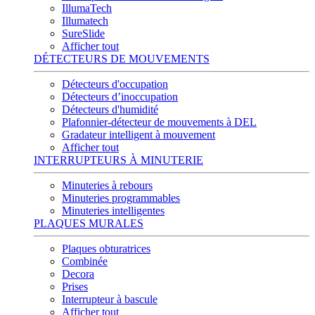
IllumaTech
Illumatech
SureSlide
Afficher tout
DÉTECTEURS DE MOUVEMENTS
Détecteurs d'occupation
Détecteurs d’inoccupation
Détecteurs d'humidité
Plafonnier-détecteur de mouvements à DEL
Gradateur intelligent à mouvement
Afficher tout
INTERRUPTEURS À MINUTERIE
Minuteries à rebours
Minuteries programmables
Minuteries intelligentes
PLAQUES MURALES
Plaques obturatrices
Combinée
Decora
Prises
Interrupteur à bascule
Afficher tout